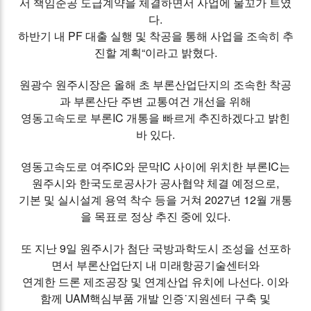
서 책임준공 도급계약을 체결하면서 사업에 물꼬가 트였
다.
하반기 내 PF 대출 실행 및 착공을 통해 사업을 조속히 추
진할 계획“이라고 밝혔다.
원광수 원주시장은 올해 초 부론산업단지의 조속한 착공
과 부론산단 주변 교통여건 개선을 위해
영동고속도로 부론IC 개통을 빠르게 추진하겠다고 밝힌
바 있다.
영동고속도로 여주IC와 문막IC 사이에 위치한 부론IC는
원주시와 한국도로공사가 공사협약 체결 예정으로,
기본 및 실시설계 용역 착수 등을 거쳐 2027년 12월 개통
을 목표로 정상 추진 중에 있다.
또 지난 9일 원주시가 첨단 국방과학도시 조성을 선포하
면서 부론산업단지 내 미래항공기술센터와
연계한 드론 제조공장 및 연계산업 유치에 나선다. 이와
함께 UAM핵심부품 개발 인증˙지원센터 구축 및