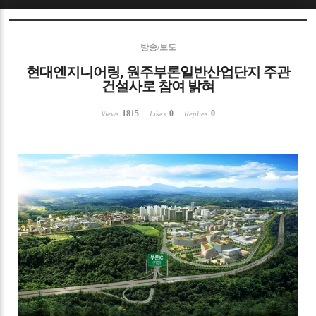
Sketchbook5, 스케치북5
방송/보도
현대엔지니어링, 원주부론일반산업단지 주관
건설사로 참여 밝혀
1815
0
0
Views
Likes
Replies
Sketchbook5, 스케치북5