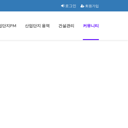
로그인
회원가입
업단지PM
산업단지 용역
건설관리
커뮤니티