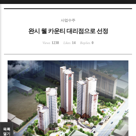
Sketchbook5, 스케치북5
사업수주
완시 웰 카운티 대리점으로 선정
1238
14
0
Views
Likes
Replies
Sketchbook5, 스케치북5
목록
열기