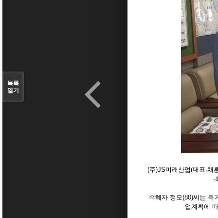
목록
열기
(주)JS미래산업(대표·
수혜자 정모(80)씨는 
업계획에 따