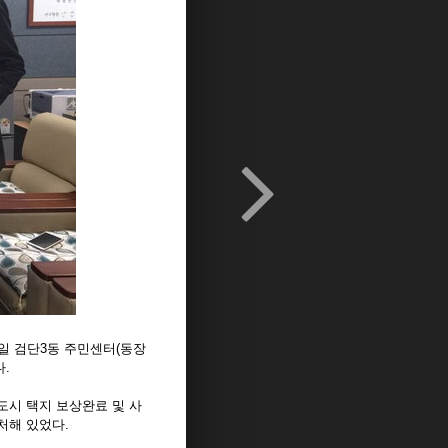
일 검단3동 주민센터(동장
.
도시 택지 보상완료 및 사
처해 있었다.