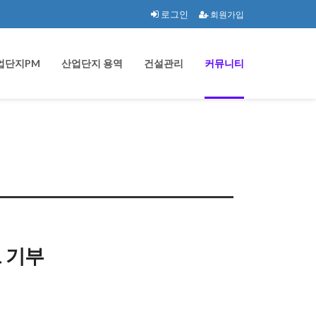
로그인
회원가입
업단지PM
산업단지 용역
건설관리
커뮤니티
 기부