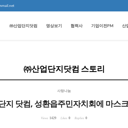
nmail.net
㈜산업단지닷컴
영상보기
협력사
기업이전PM
산
㈜산업단지닷컴 스토리
사랑나눔
단지 닷컴, 성환읍주민자치회에 마스크
1429
0
0
Views
Likes
Replies