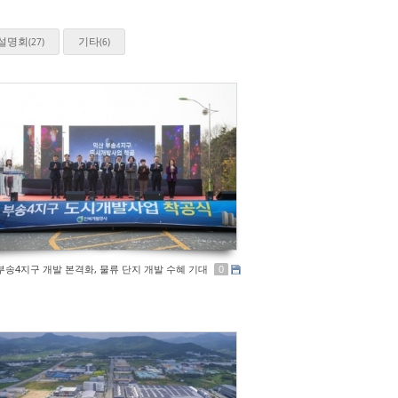
설명회
기타
(27)
(6)
부송4지구 개발 본격화, 물류 단지 개발 수혜 기대
0