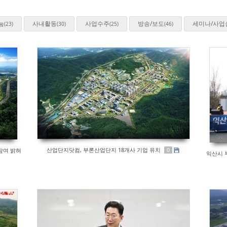
눔
사내활동
사업수주
방송/보도
세미나/사업
(23)
(30)
(25)
(46)
산업단지닷컴, 부론산업단지 18개사 기업 유치
참여 밝혀
0
익산시 