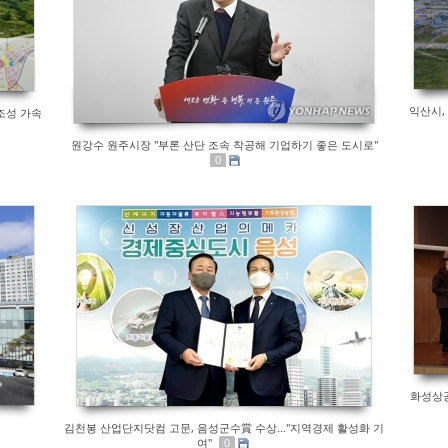
익산시,
조성 가속
원강수 원주시장 "부론 산단 조속 착공해 기업하기 좋은 도시로"
0
화성상공
김천봉 산업단지닷컴 고문, 음성군수賞 수상..."지역경제 활성화 기
여"
0