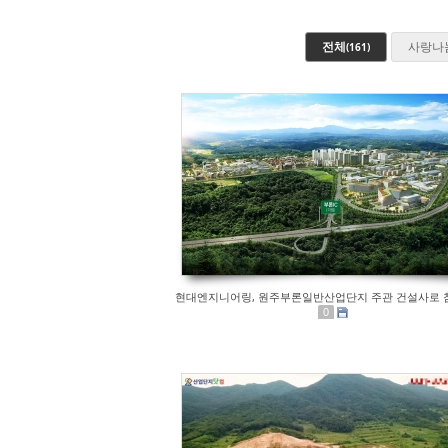
전체
사랑나
(161)
현대엔지니어링, 원주부론일반산업단지 주관 건설사로 
0