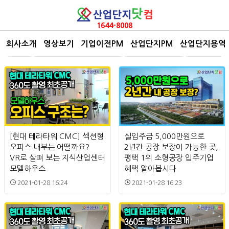
1644-8008
회사소개
영상보기
기업이전PM
산업단지PM
산업단지용역
전체
산업단지 Shorts! 한눈에 보기
산업단지 백과사전
산업단지 드론
[현대 테라타워 CMC] 섹션형
실입주금 5,000만원으로
오피스 내부는 어떨까요?
2년간 공장 보장이 가능한 곳,
VR로 살펴 보는 지식산업센터
평택 1위 소형공장 입주기업
모델하우스
혜택 알아봅시다
2021-01-28 16:24
2021-01-28 16:23