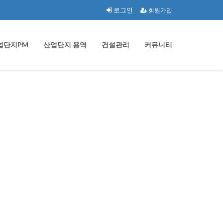
로그인
회원가입
업단지PM
산업단지 용역
건설관리
커뮤니티