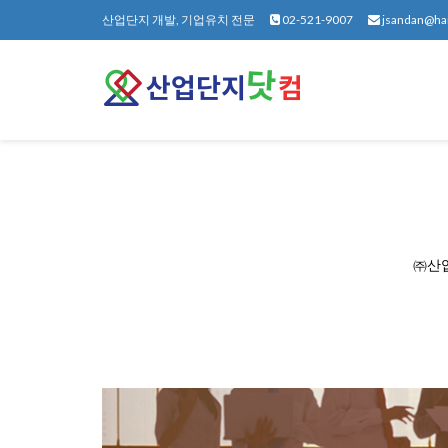
산업단지 개발, 기업유치 전문
02-521-9007
jsandan@ha
㈜산