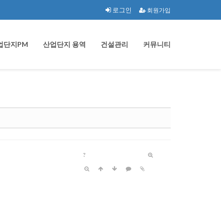
로그인
회원가입
업단지PM
산업단지 용역
건설관리
커뮤니티
?