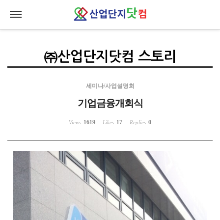
Sketchbook5, 스케치북5
Sketchbook5, 스케치북5
㈜산업단지닷컴 스토리
세미나/사업설명회
기업금융개회식
1619
17
0
Views
Likes
Replies