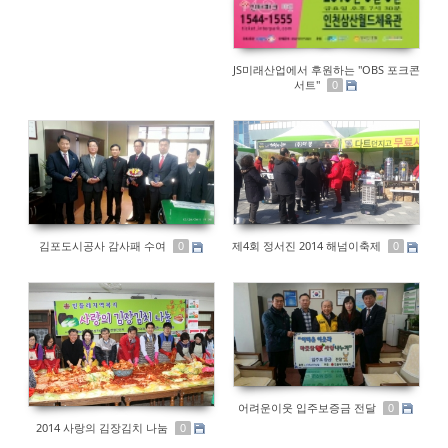
JS미래산업에서 후원하는 "OBS 포크콘
서트"
0
김포도시공사 감사패 수여
제4회 정서진 2014 해넘이축제
0
0
어려운이웃 입주보증금 전달
0
2014 사랑의 김장김치 나눔
0