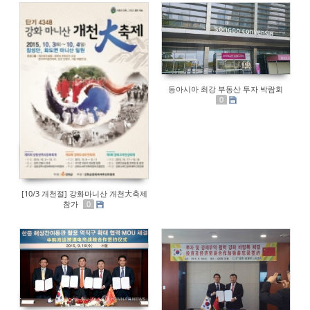
동아시아 최강 부동산 투자 박람회
0
[10/3 개천절] 강화마니산 개천大축제
참가
0