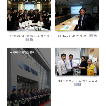
인천정보산업진흥원장 표창장 수여
울산 KCC 산업단지 세미나
0
0
in
세미나/사업설명회
가톨릭 인천교구, JS감사 카드 발급
0