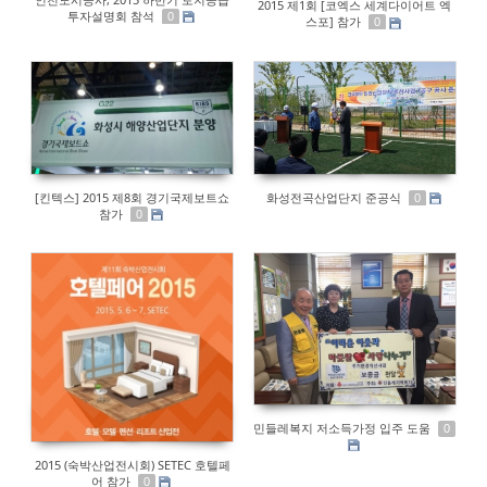
2015 제1회 [코엑스 세계다이어트 엑
투자설명회 참석
0
스포] 참가
0
[킨텍스] 2015 제8회 경기국제보트쇼
화성전곡산업단지 준공식
0
참가
0
민들레복지 저소득가정 입주 도움
0
2015 (숙박산업전시회) SETEC 호텔페
어 참가
0