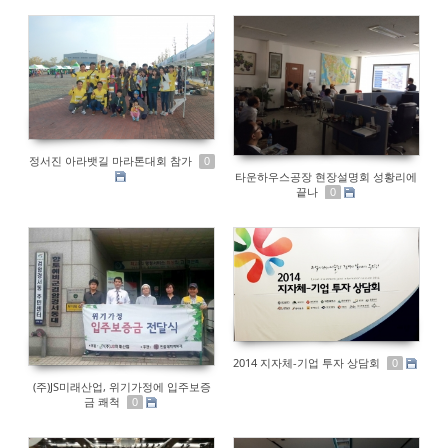
정서진 아라뱃길 마라톤대회 참가
0
타운하우스공장 현장설명회 성황리에
끝나
0
2014 지자체-기업 투자 상담회
0
(주)JS미래산업, 위기가정에 입주보증
금 쾌척
0