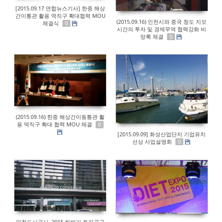
[2015.09.17 연합뉴스기사] 한중 해상
간이통관 활용 역직구 확대협력 MOU
(2015.09.16) 인천시와 중국 청도 지모
체결식
0
시간의 투자 및 경제무역 협력강화 비
망록 체결
0
(2015.09.16) 한중 해상간이동통관 활
용 역직구 확대 협력 MOU 체결
0
[2015.09.09] 화성산업단지 기업유치
선상 사업설명회
0
인천도시공사, 2015 하반기 토지공급