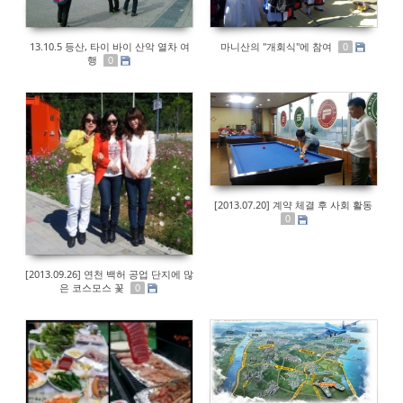
13.10.5 등산, 타이 바이 산악 열차 여
마니산의 "개회식"에 참여
0
행
0
[2013.07.20] 계약 체결 후 사회 활동
0
[2013.09.26] 연천 백허 공업 단지에 많
은 코스모스 꽃
0