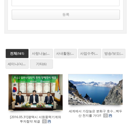
전체
사랑나눔
사내활동
사업수주
방송/보도
(161)
(23)
(30)
(25)
(46)
세미나/사업설명회
기타
(27)
(6)
세계에서 가장높은 분화구 호수...백두
산 천지를 가다!!
0
[2016.05.31]평택시 서원풍력기계와
투자협약 체결
0