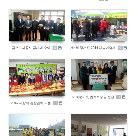
김포도시공사 감사패 수여
제4회 정서진 2014 해넘이축제
0
0
어려운이웃 입주보증금 전달
0
2014 사랑의 김장김치 나눔
0