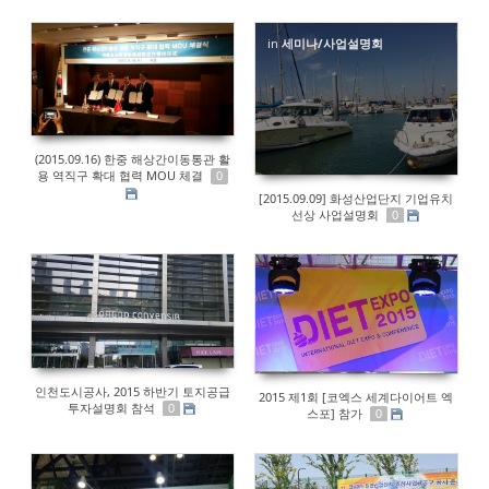
in
세미나/사업설명회
(2015.09.16) 한중 해상간이동통관 활
용 역직구 확대 협력 MOU 체결
0
[2015.09.09] 화성산업단지 기업유치
선상 사업설명회
0
인천도시공사, 2015 하반기 토지공급
2015 제1회 [코엑스 세계다이어트 엑
투자설명회 참석
0
스포] 참가
0