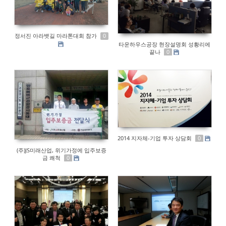
정서진 아라뱃길 마라톤대회 참가
0
타운하우스공장 현장설명회 성황리에
끝나
0
2014 지자체-기업 투자 상담회
0
(주)JS미래산업, 위기가정에 입주보증
금 쾌척
0