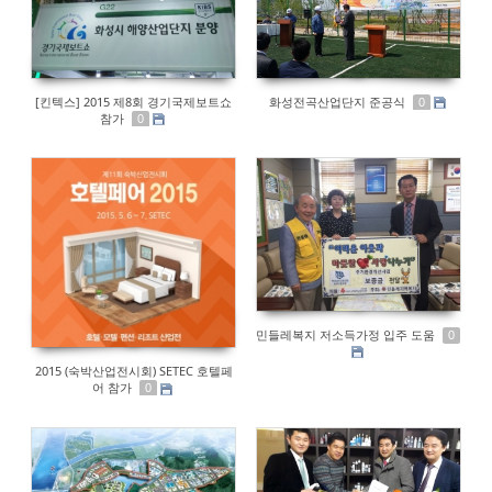
[킨텍스] 2015 제8회 경기국제보트쇼
화성전곡산업단지 준공식
0
참가
0
민들레복지 저소득가정 입주 도움
0
2015 (숙박산업전시회) SETEC 호텔페
어 참가
0