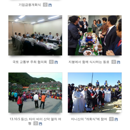
기업금융개회식
0
국토 교통부 주최 협의회
지붕에서 함께 식사하는 동료
0
0
13.10.5 등산, 타이 바이 산악 열차 여
마니산의 "개회식"에 참여
0
행
0