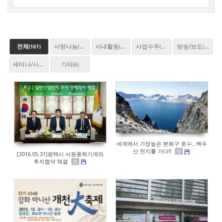
전체
사랑나눔
사내활동
사업수주
방송/보도
(161)
(23)
(30)
(25)
(46)
세미나/사업설명회
기타
(27)
(6)
세계에서 가장높은 분화구 호수...백두
산 천지를 가다!!
0
[2016.05.31]평택시 서원풍력기계와
투자협약 체결
0