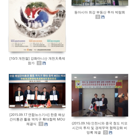
동아시아 최강 부동산 투자 박람회
0
[10/3 개천절] 강화마니산 개천大축제
참가
0
[2015.09.17 연합뉴스기사] 한중 해상
간이통관 활용 역직구 확대협력 MOU
(2015.09.16) 인천시와 중국 청도 지모
체결식
0
시간의 투자 및 경제무역 협력강화 비
망록 체결
0