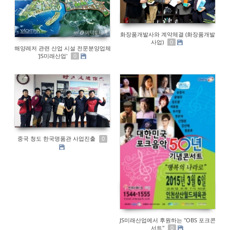
화장품개발사와 계약체결 (화장품개발
사업)
0
해양레저 관련 산업 시설 전문분양업체
'JS미래산업'
0
중국 청도 한국명품관 사업진출
0
JS미래산업에서 후원하는 "OBS 포크콘
서트"
0