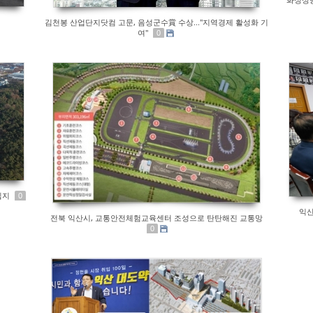
김천봉 산업단지닷컴 고문, 음성군수賞 수상..."지역경제 활성화 기
여"
0
립지
0
익산
전북 익산시, 교통안전체험교육센터 조성으로 탄탄해진 교통망
0