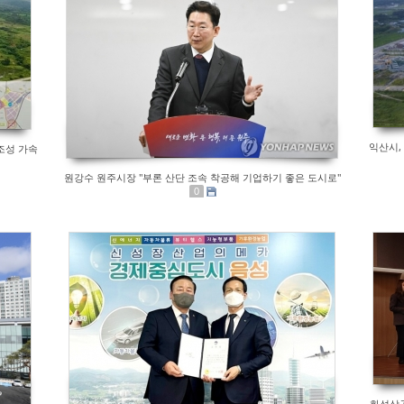
익산시,
조성 가속
원강수 원주시장 "부론 산단 조속 착공해 기업하기 좋은 도시로"
0
화성상공