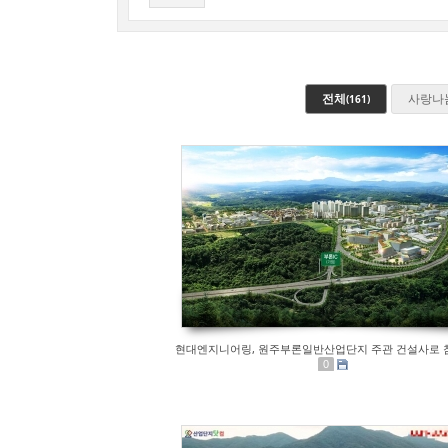
전체
사랑나
(161)
현대엔지니어링, 원주부론일반산업단지 주관 건설사로 
0