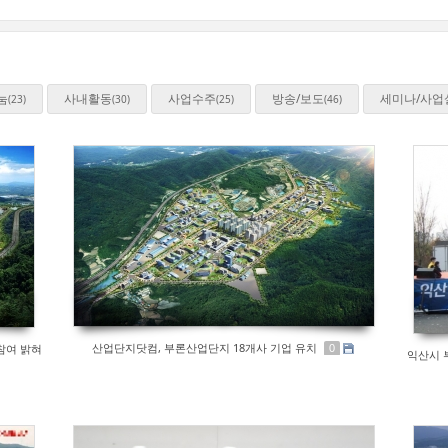
눔
사내활동
사업수주
방송/보도
세미나/사업
(23)
(30)
(25)
(46)
산업단지닷컴, 부론산업단지 18개사 기업 유치
참여 밝혀
0
익산시 