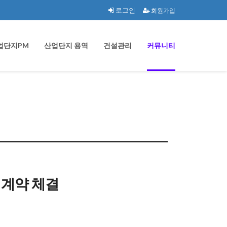
로그인
회원가입
업단지PM
산업단지 용역
건설관리
커뮤니티
계약 체결