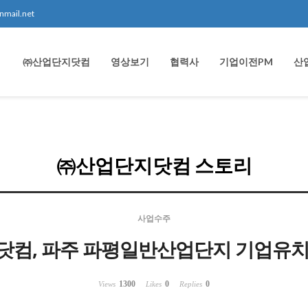
nmail.net
㈜산업단지닷컴
영상보기
협력사
기업이전PM
산
㈜산업단지닷컴 스토리
사업수주
닷컴, 파주 파평일반산업단지 기업유치
1300
0
0
Views
Likes
Replies