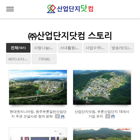
Sketchbook5, 스케치북5
Sketchbook5, 스케치북5
㈜산업단지닷컴 스토리
전체
사랑나눔
사내활동
사업수주
방송/보도
(161)
(23)
(30)
(25)
(46)
세미나/사업설명회
기타
(27)
(6)
산업단지닷컴, 부론산업단지 18개사
현대엔지니어링, 원주부론일반산업단
기업 유치
지 주관 건설사로 참여 밝혀
0
0