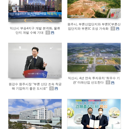
원주시, 부론산업단지와 부론IC부론산
익산시 부송4지구 개발 본격화, 물류
업단지와 부론IC 조성 가속화
0
단지 개발 수혜 기대
0
익산시, 4년 연속 투자유치 ‘최우수 기
관’ 미래산업 선도한다
0
원강수 원주시장 "부론 산단 조속 착공
해 기업하기 좋은 도시로"
0