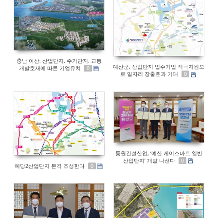
충남 아산, 산업단지, 주거단지, 교통
예산군, 산업단지 입주기업 적극지원으
개발호재에 따른 기업유치
0
로 일자리 창출효과 기대
0
동원건설산업, ‘예산 케이스마트 일반
산업단지’ 개발 나선다
0
예당2산업단지 본격 조성한다
0