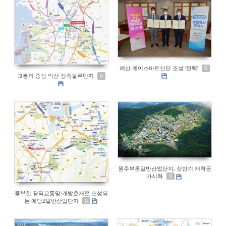
예산 케이스마트산단 조성 ‘탄력’
0
교통의 중심 익산 정족물류단지
0
원주부론일반산업단지, 상반기 재착공
가시화
0
풍부한 광역교통망·개발호재로 조성되
는 예당2일반산업단지
0