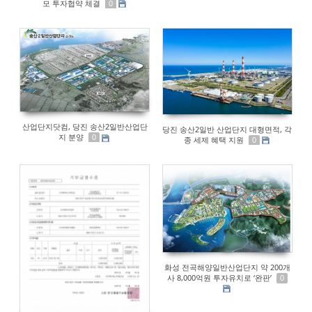
모 투자협약 체결
0
산업단지닷컴, 당진 송산2일반산업단
당진 송산2일반 산업단지 대형면적, 각
지 분양
0
종 세제 혜택 지원
0
화성 전곡해양일반산업단지 약 200개
사 8,000억원 투자유치로 ‘완판’
0