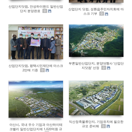
산업단지닷컴, 안성하이랜드 일반산업
산업단지 닷컴, 성환읍주민자치회에 마
단지 분양완료
0
스크 기부
0
부론일반산업단지, 분양대행사 ‘산업단
산업단지닷컴, 평택시민재단에 마스크
지닷컴’ 선정
0
2만매 기증
0
익산정족물류단지, 기업유치에 필요한
아산시, 국내 우수 기업과 아산하이테
규모 준비해
0
크밸리 일반산업단지에 1,020억원 규