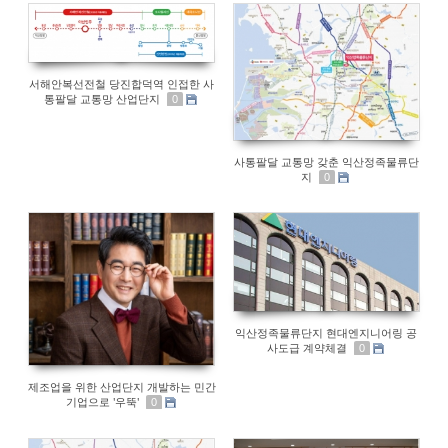
서해안복선전철 당진합덕역 인접한 사
통팔달 교통망 산업단지
0
사통팔달 교통망 갖춘 익산정족물류단
지
0
익산정족물류단지 현대엔지니어링 공
사도급 계약체결
0
제조업을 위한 산업단지 개발하는 민간
기업으로 '우뚝'
0