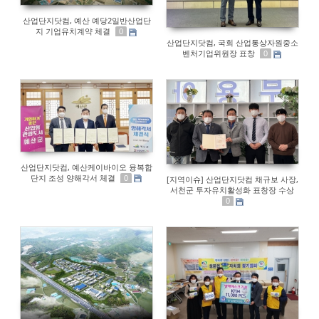
산업단지닷컴, 예산 예당2일반산업단
지 기업유치계약 체결
0
산업단지닷컴, 국회 산업통상자원중소
벤처기업위원장 표창
0
산업단지닷컴, 예산케이바이오 융복합
단지 조성 양해각서 체결
0
[지역이슈] 산업단지닷컴 채규보 사장,
서천군 투자유치활성화 표창장 수상
0