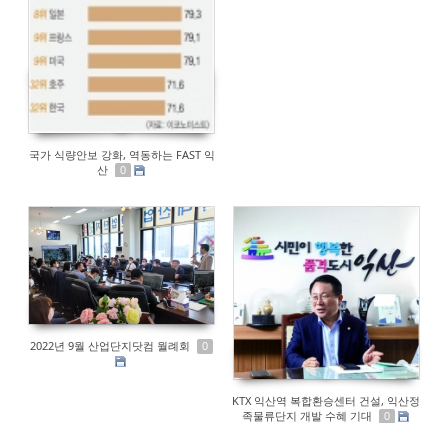
국가 식량안보 강화, 역동하는 FAST 익
산
0
2022년 9월 산업단지닷컴 월례회
0
KTX 익산역 복합환승센터 건설, 익산정
족물류단지 개발 수혜 기대
0