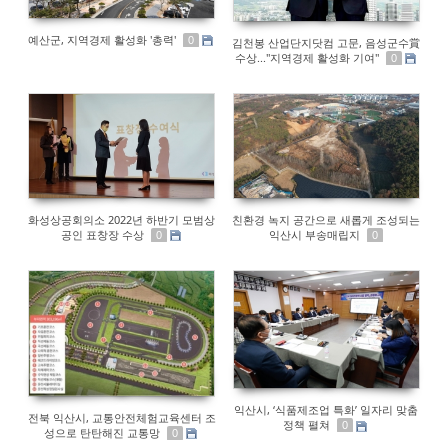
예산군, 지역경제 활성화 '총력'
0
김천봉 산업단지닷컴 고문, 음성군수賞
수상..."지역경제 활성화 기여"
0
화성상공회의소 2022년 하반기 모범상
친환경 녹지 공간으로 새롭게 조성되는
공인 표창장 수상
익산시 부송매립지
0
0
익산시, ‘식품제조업 특화’ 일자리 맞춤
전북 익산시, 교통안전체험교육센터 조
정책 펼쳐
0
성으로 탄탄해진 교통망
0