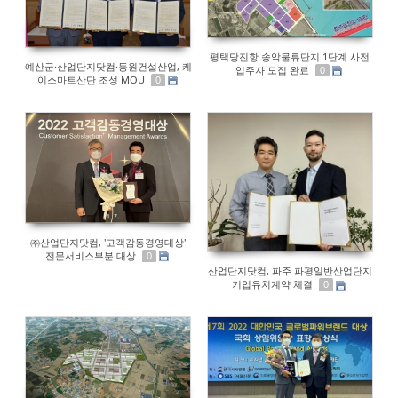
평택당진항 송악물류단지 1단계 사전
예산군·산업단지닷컴·동원건설산업, 케
입주자 모집 완료
0
이스마트산단 조성 MOU
0
㈜산업단지닷컴, '고객감동경영대상'
전문서비스부분 대상
0
산업단지닷컴, 파주 파평일반산업단지
기업유치계약 체결
0