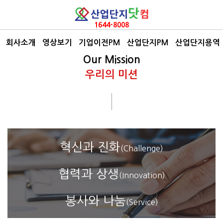
1644-8008
회사소개
영상보기
기업이전PM
산업단지PM
산업단지용역
Our Mission
우리의 미션
혁신과 진화
(Challenge)
협력과 상생
(Innovation)
봉사와 나눔
(Service)